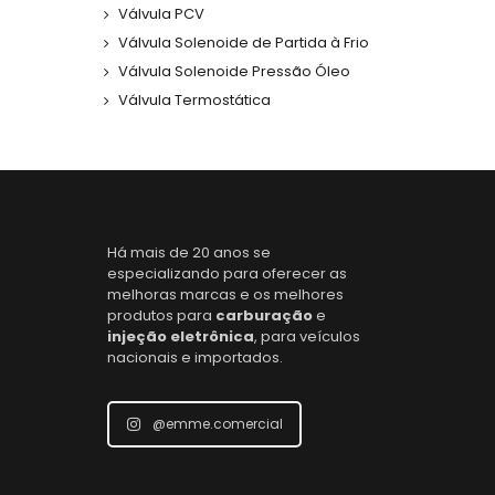
Válvula PCV
Válvula Solenoide de Partida à Frio
Válvula Solenoide Pressão Óleo
Válvula Termostática
Há mais de 20 anos se
especializando para oferecer as
melhoras marcas e os melhores
produtos para
carburação
e
injeção eletrônica
, para veículos
nacionais e importados.
@emme.comercial