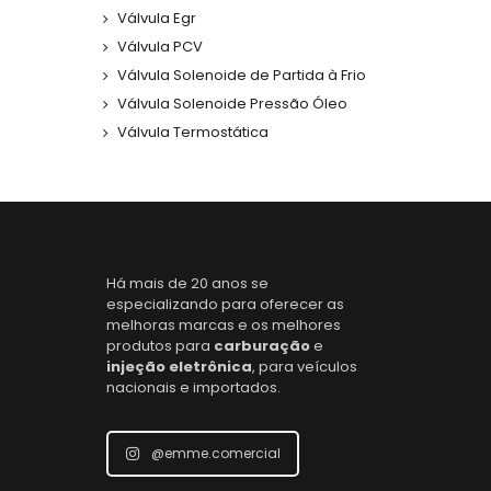
Válvula Egr
Válvula PCV
Válvula Solenoide de Partida à Frio
Válvula Solenoide Pressão Óleo
Válvula Termostática
Há mais de 20 anos se
especializando para oferecer as
melhoras marcas e os melhores
produtos para
carburação
e
injeção eletrônica
, para veículos
nacionais e importados.
@emme.comercial