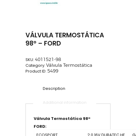
VÁLVULA TERMOSTÁTICA
98° – FORD
SKU:
4011521-98
Category:
Válvula Termostática
Product ID:
5499
Description
Additional information
Válvula Termostática 98°
FORD:
ECOSPORT
2.0 16V DURATEC HE
G