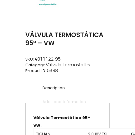
VÁLVULA TERMOSTÁTICA
95° – VW
SKU:
4011122-95
Category:
Válvula Termostática
Product ID:
5388
Description
Additional information
Válvula Termostática 95°
VW:
TIGUAN
2.0 16V TSI
G