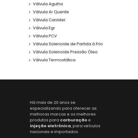
Válvula Agulha
Válvula Ar Quente
Válvula Canister
Válvula Egr
Válvula PCV
Válvula Solenoide de Partida à Frio
Válvula Solenoide Pressão Óleo
Válvula Termostática
Há mais de 20 anos se
especializando para oferecer as
melhoras marcas e os melhores
produtos para
carburação
e
injeção eletrônica
, para veículos
nacionais e importados.