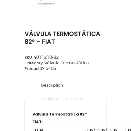
VÁLVULA TERMOSTÁTICA
82° – FIAT
SKU:
4011210-82
Category:
Válvula Termostática
Product ID:
5403
Description
Additional information
Válvula Termostática 82°
FIAT:
ELBA
1.3 8V/1.5 8V/1.6 8V
ET