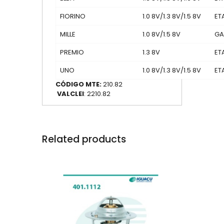
FIORINO
1.0 8V/1.3 8V/1.5 8V
ET
MILLE
1.0 8V/1.5 8V
GA
PREMIO
1.3 8V
ET
UNO
1.0 8V/1.3 8V/1.5 8V
ET
CÓDIGO MTE:
210.82
VALCLEI
: 2210.82
Related products