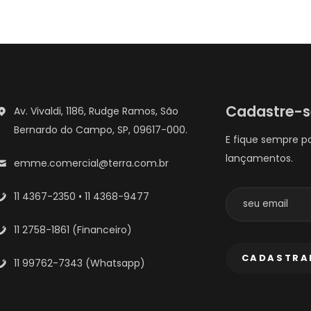
Cadastre-
Av. Vivaldi, 1186, Rudge Ramos, São
Bernardo do Campo, SP, 09617-000.
E fique sempre p
lançamentos.
emme.comercial@terra.com.br
11 4367-2350 • 11 4368-9477
11 2758-1861 (Financeiro)
11 99762-7343 (Whatsapp)