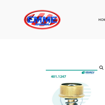
HO
PESQU