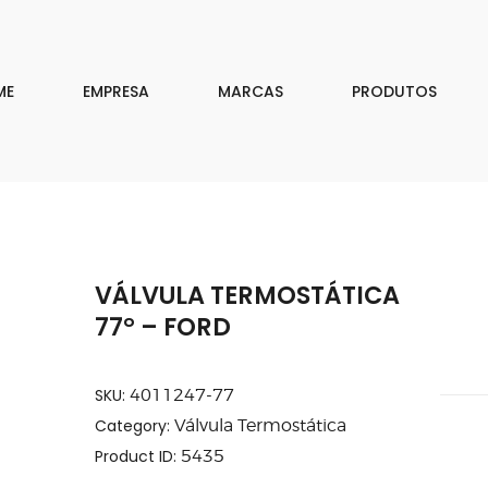
EMPRESA
MARCAS
ME
EMPRESA
MARCAS
PRODUTOS
PRODUTOS
DOWNLOAD
CONTATO
VÁLVULA TERMOSTÁTICA
ISAR
77° – FORD
SKU:
4011247-77
Category:
Válvula Termostática
Product ID:
5435