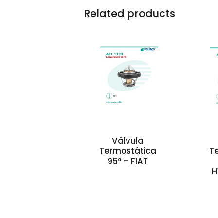
Related products
Válvula
Termostática
T
95° – FIAT
H