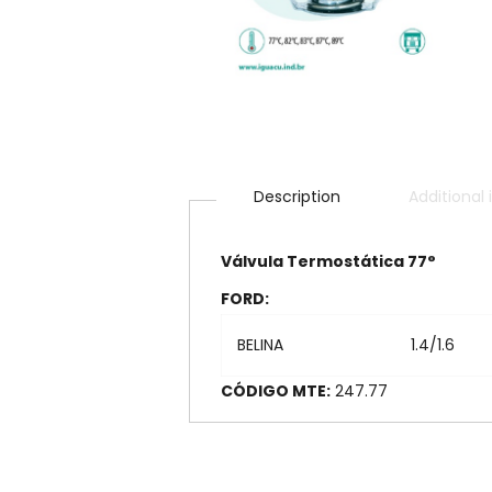
Description
Additional
Válvula Termostática 77°
FORD:
BELINA
1.4/1.6
CÓDIGO MTE:
247.7