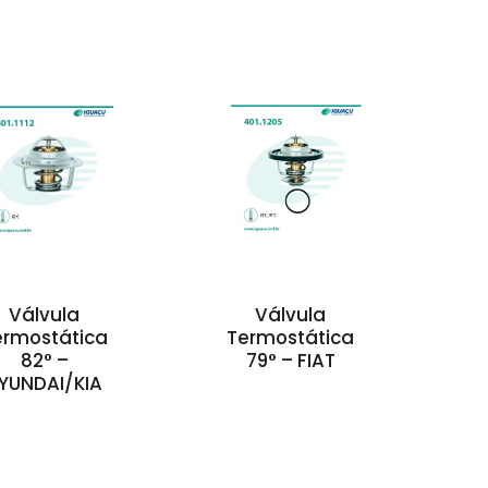
Válvula
Válvula
ermostática
Termostática
82° –
79° – FIAT
YUNDAI/KIA