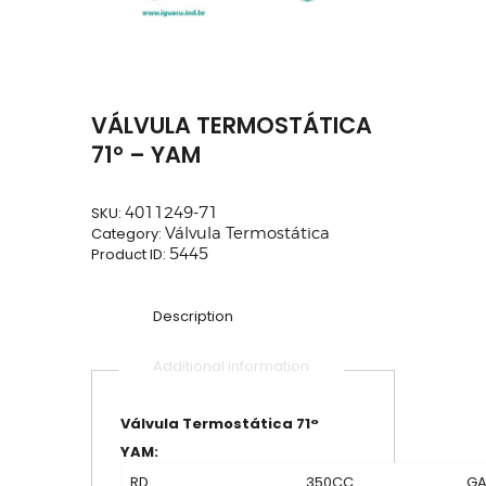
VÁLVULA TERMOSTÁTICA
71° – YAM
SKU:
4011249-71
Category:
Válvula Termostática
Product ID:
5445
Description
Additional information
Válvula Termostática 71°
YAM:
RD
350CC
GA