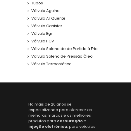
Tubos
Válvula Agulha
Válvula Ar Quente
Válvula Canister
Válvula Egr
Válvula PCV
Válvula Solenoide de Partida à Frio
Válvula Solenoide Pressão Óleo
Válvula Termostática
Há mais de 20 anos se
especializando para oferecer as
melhoras marcas e os melhores
produtos para
carburação
e
injeção eletrônica
, para veículos