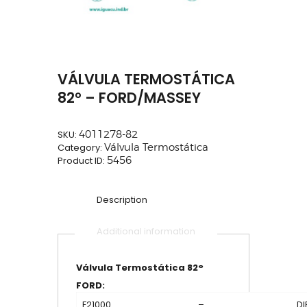
VÁLVULA TERMOSTÁTICA
82° – FORD/MASSEY
SKU:
4011278-82
Category:
Válvula Termostática
Product ID:
5456
Description
Additional information
Válvula Termostática 82°
FORD:
F21000
–
DI