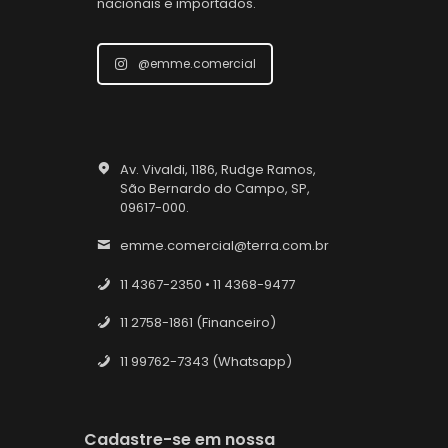
nacionais e importados.
@emme.comercial
Av. Vivaldi, 1186, Rudge Ramos,
São Bernardo do Campo, SP,
09617-000.
emme.comercial@terra.com.br
11 4367-2350 • 11 4368-9477
11 2758-1861 (Financeiro)
11 99762-7343 (Whatsapp)
Cadastre-se em nossa