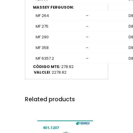
MASSEY FERGUSON:
MF 264
–
DI
MF 275
–
DI
MF 290
–
DI
MF 358
–
DI
MF 6357.2
–
DI
CÓDIGO MTE:
278.82
VALCLEI
: 2278.82
Related products