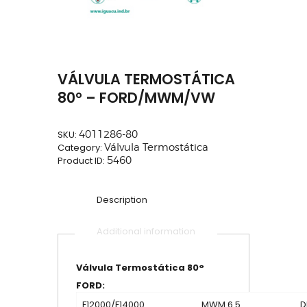
VÁLVULA TERMOSTÁTICA
80° – FORD/MWM/VW
SKU:
4011286-80
Category:
Válvula Termostática
Product ID:
5460
Description
Additional information
Válvula Termostática 80°
FORD:
F12000/F14000
MWM 6.5
D