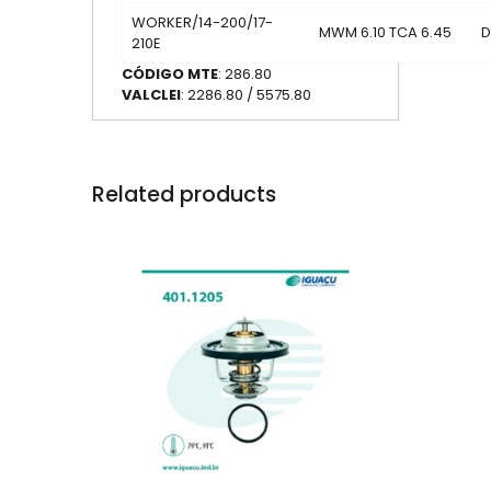
WORKER/14-200/17-
MWM 6.10 TCA 6.45
D
210E
CÓDIGO MTE
: 286.80
VALCLEI
: 2286.80 / 5575.80
Related products