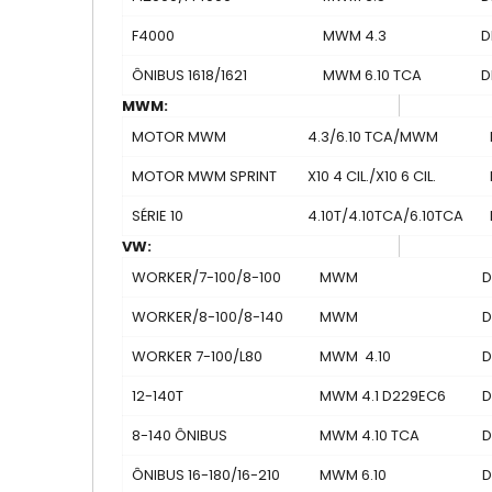
F4000
MWM 4.3
D
ÔNIBUS 1618/1621
MWM 6.10 TCA
D
MWM:
MOTOR MWM
4.3/6.10 TCA/MWM
MOTOR MWM SPRINT
X10 4 CIL./X10 6 CIL.
SÉRIE 10
4.10T/4.10TCA/6.10TCA
VW:
WORKER/7-100/8-100
MWM
D
WORKER/8-100/8-140
MWM
D
WORKER 7-100/L80
MWM 4.10
D
12-140T
MWM 4.1 D229EC6
D
8-140 ÔNIBUS
MWM 4.10 TCA
D
ÔNIBUS 16-180/16-210
MWM 6.10
D