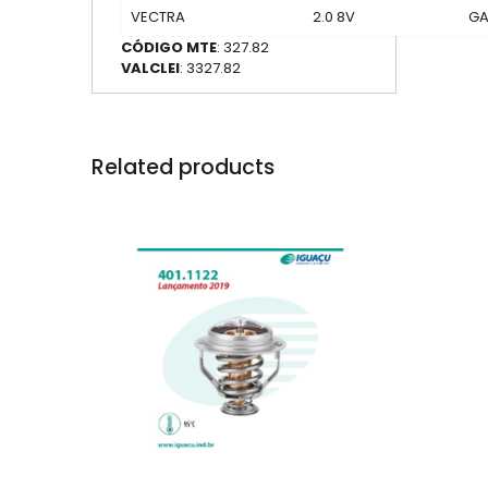
VECTRA
2.0 8V
GA
CÓDIGO MTE
: 327.82
VALCLEI
: 3327.82
Related products