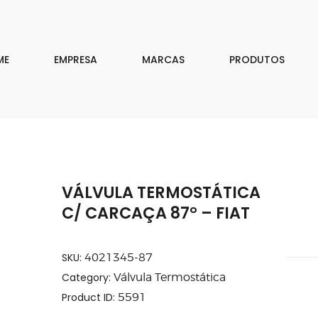
EMPRESA
MARCAS
ME
EMPRESA
MARCAS
PRODUTOS
PRODUTOS
DOWNLOAD
CONTATO
VÁLVULA TERMOSTÁTICA
ISAR
C/ CARCAÇA 87° – FIAT
SKU:
4021345-87
Category:
Válvula Termostática
Product ID:
5591