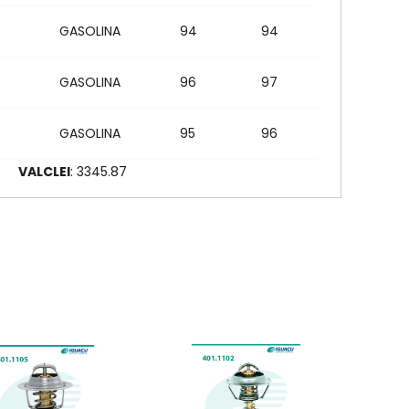
GASOLINA
94
94
GASOLINA
96
97
GASOLINA
95
96
7
VALCLEI
: 3345.87