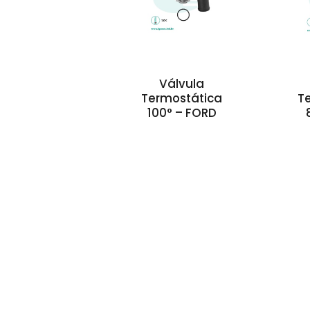
Válvula
Termostática
T
100° – FORD