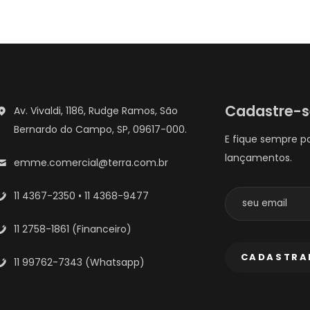
Cadastre-
Av. Vivaldi, 1186, Rudge Ramos, São
Bernardo do Campo, SP, 09617-000.
E fique sempre p
lançamentos.
emme.comercial@terra.com.br
11 4367-2350 • 11 4368-9477
11 2758-1861 (Financeiro)
11 99762-7343 (Whatsapp)