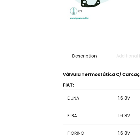
Description
Additional
Válvula Termostática C/ Carcaç
FIAT:
DUNA
1.6 8V
ELBA
1.6 8V
FIORINO
1.6 8V