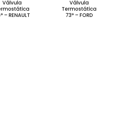
Válvula
Válvula
ermostática
Termostática
° – RENAULT
73° – FORD