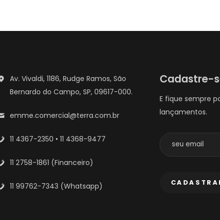
Cadastre-
Av. Vivaldi, 1186, Rudge Ramos, São
Bernardo do Campo, SP, 09617-000.
E fique sempre p
lançamentos.
emme.comercial@terra.com.br
11 4367-2350 • 11 4368-9477
11 2758-1861 (Financeiro)
11 99762-7343 (Whatsapp)