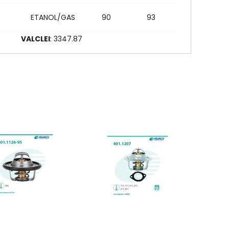
ETANOL/GAS
90
93
87
VALCLEI
: 3347.87