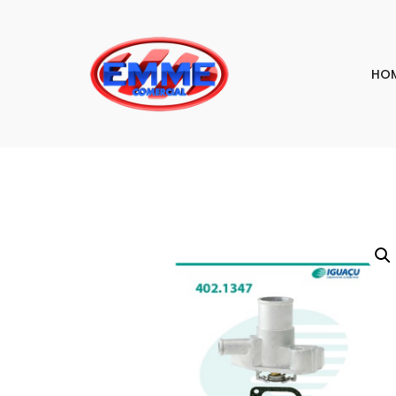
HO
PESQU