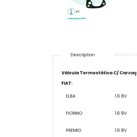
Description
Additional
Válvula Termostática C/ Carcaç
FIAT:
ELBA
1.6 8V
FIORINO
1.6 8V
PREMIO
1.6 8V