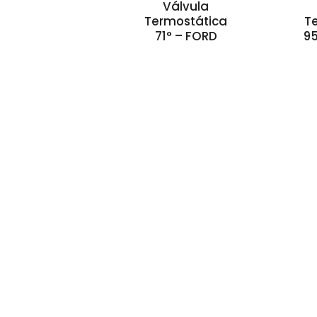
Válvula
Termostática
T
71° – FORD
95