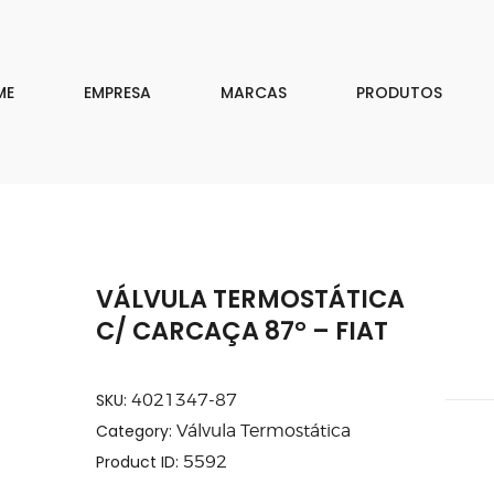
EMPRESA
MARCAS
ME
EMPRESA
MARCAS
PRODUTOS
PRODUTOS
DOWNLOAD
CONTATO
VÁLVULA TERMOSTÁTICA
ISAR
C/ CARCAÇA 87° – FIAT
SKU:
4021347-87
Category:
Válvula Termostática
Product ID:
5592