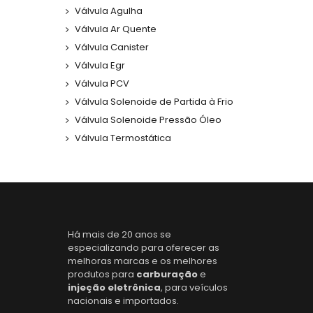
Válvula Agulha
Válvula Ar Quente
Válvula Canister
Válvula Egr
Válvula PCV
Válvula Solenoide de Partida à Frio
Válvula Solenoide Pressão Óleo
Válvula Termostática
Há mais de 20 anos se
especializando para oferecer as
melhoras marcas e os melhores
produtos para
carburação
e
injeção eletrônica
, para veículos
nacionais e importados.