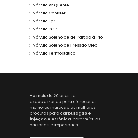
Válvula Ar Quente
Válvula Canister
Válvula Egr
Válvula PCV
Válvula Solenoide de Partida à Frio
Válvula Solenoide Pressão Óleo
Válvula Termostática
Há mais de 20 anos se
especializando para oferecer as
melhoras marcas e os melhores
produtos para
carburação
e
injeção eletrônica
, para veículos
nacionais e importados.