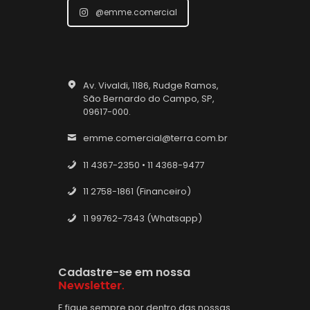
@emme.comercial
Av. Vivaldi, 1186, Rudge Ramos,
São Bernardo do Campo, SP,
09617-000.
emme.comercial@terra.com.br
11 4367-2350 • 11 4368-9477
11 2758-1861 (Financeiro)
11 99762-7343 (Whatsapp)
Cadastre-se em nossa
Newsletter.
E fique sempre por dentro das nossas