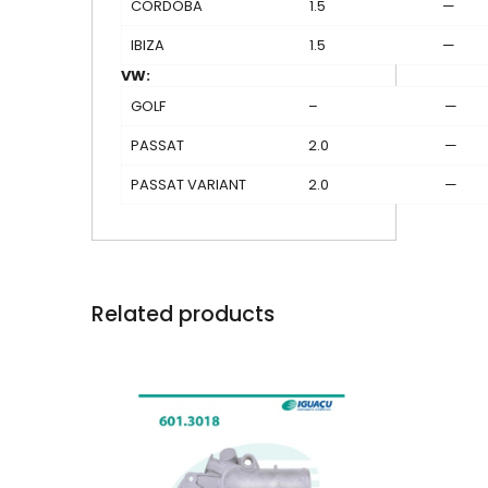
CORDOBA
1.5
—
IBIZA
1.5
—
VW:
GOLF
–
—
PASSAT
2.0
—
PASSAT VARIANT
2.0
—
Related products