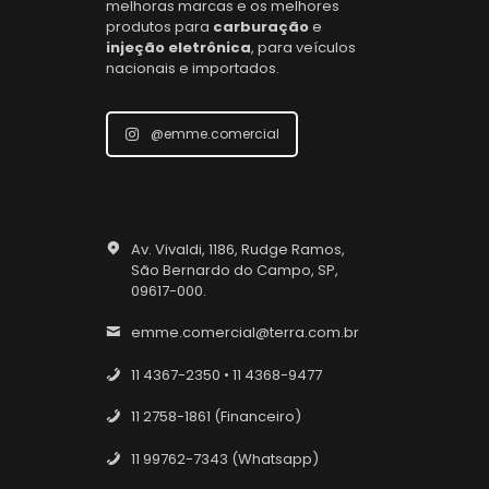
melhoras marcas e os melhores
produtos para
carburação
e
injeção eletrônica
, para veículos
nacionais e importados.
@emme.comercial
Av. Vivaldi, 1186, Rudge Ramos,
São Bernardo do Campo, SP,
09617-000.
emme.comercial@terra.com.br
11 4367-2350 • 11 4368-9477
11 2758-1861 (Financeiro)
11 99762-7343 (Whatsapp)