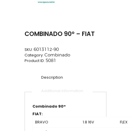
COMBINADO 90° – FIAT
SKU:
6013112-90
Category:
Combinado
Product ID:
5081
Description
Additional information
Combinado 90°
FIAT:
BRAVO
1.8 16V
FLEX