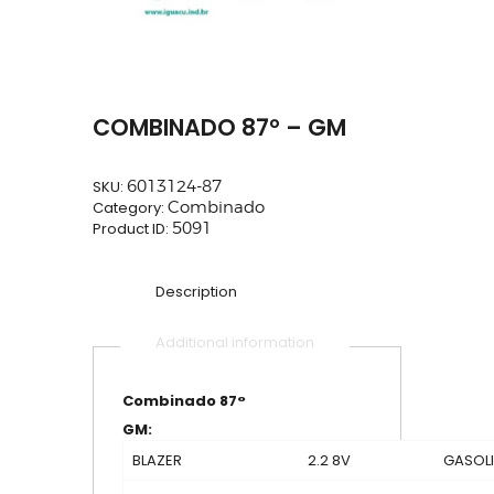
COMBINADO 87° – GM
SKU:
6013124-87
Category:
Combinado
Product ID:
5091
Description
Additional information
Combinado 87°
GM:
BLAZER
2.2 8V
GASOL