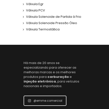
Válvula Egr
Válvula PCV
Válvula Solenoide de Partida à Frio
Válvula Solenoide Pressão Óleo
Válvula Termostática
Há mais de 20 anos se
especializando para oferecer as
melhoras marcas e os melhores
produtos para
carburação
e
injeção eletrônica
, para veículos
nacionais e importados.
@emme.comercial