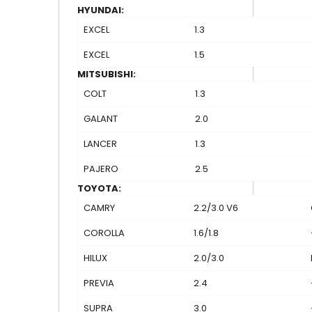
HYUNDAI:
EXCEL
1.3
EXCEL
1.5
MITSUBISHI:
COLT
1.3
GALANT
2.0
LANCER
1.3
PAJERO
2.5
TOYOTA:
CAMRY
2.2/3.0 V6
COROLLA
1.6/1.8
HILUX
2.0/3.0
PREVIA
2.4
SUPRA
3.0