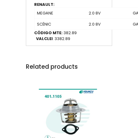
RENAULT:
MEGANE
2.0 8V
GA
SCÉNIC
2.0 8V
GA
CÓDIGO MTE:
382.89
VALCLEI
: 3382.89
Related products