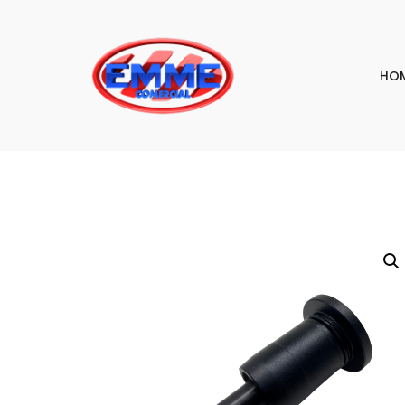
HO
PESQU