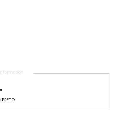
 information
la
: PRETO