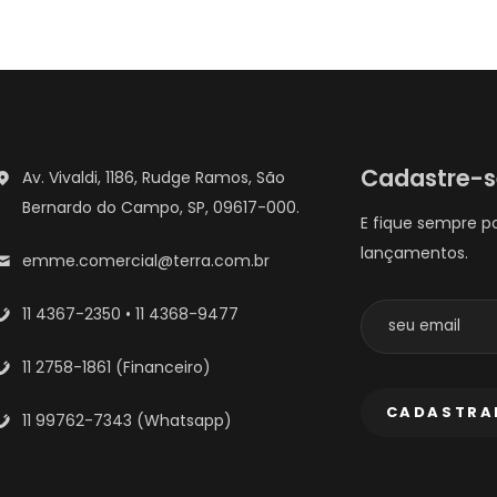
Cadastre-
Av. Vivaldi, 1186, Rudge Ramos, São
Bernardo do Campo, SP, 09617-000.
E fique sempre p
lançamentos.
emme.comercial@terra.com.br
11 4367-2350 • 11 4368-9477
11 2758-1861 (Financeiro)
11 99762-7343 (Whatsapp)