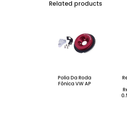
Related products
Polia Da Roda
R
Fônica VW AP
R
0.