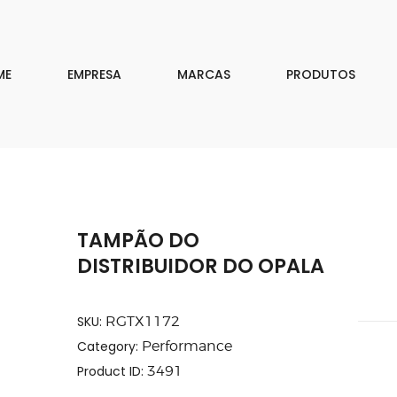
EMPRESA
MARCAS
ME
EMPRESA
MARCAS
PRODUTOS
PRODUTOS
DOWNLOAD
CONTATO
TAMPÃO DO
ISAR
DISTRIBUIDOR DO OPALA
SKU:
RGTX1172
Category:
Performance
Product ID:
3491